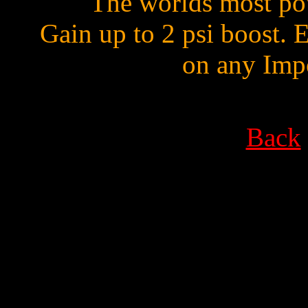
The worlds most pow
Gain up to 2 psi boost. E
on any Impo
Back