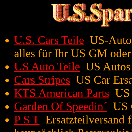
U.S. Cars Teile
US-Automo
alles für Ihr US GM ode
US Auto Teile
US Autos u
Cars Stripes
US Car Ersat
KTS American Parts
US C
Garden Of Speedin´
US C
P S T
Ersatzteilversand 