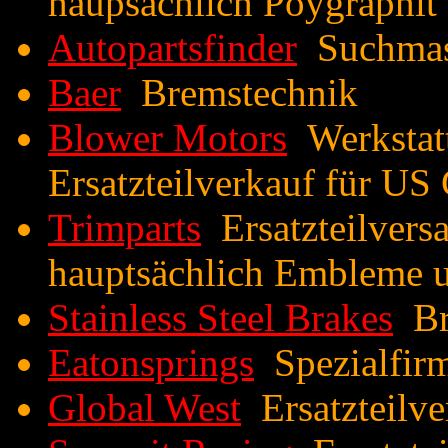
haupsächlich Poygraphit 
Autopartsfinder
Suchmasc
Baer
Bremstechnik
Blower Motors
Werkstatt
Ersatzteilverkauf für US 
Trimparts
Ersatzteilvers
hauptsächlich Embleme u
Stainless Steel Brakes
Br
Eatonsprings
Spezialfirm
Global West
Ersatzteilv