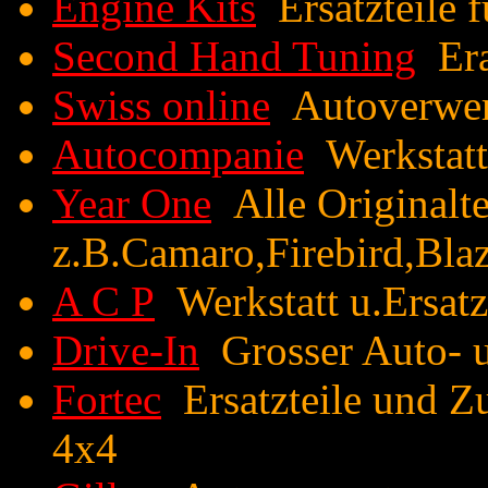
Engine Kits
Ersatzteile 
Second Hand Tuning
Era
Swiss online
Autoverwer
Autocompanie
Werkstatt 
Year One
Alle Originalte
z.B.Camaro,Firebird,Blaz
A C P
Werkstatt u.Ersatz
Drive-In
Grosser Auto- u
Fortec
Ersatzteile und Z
4x4