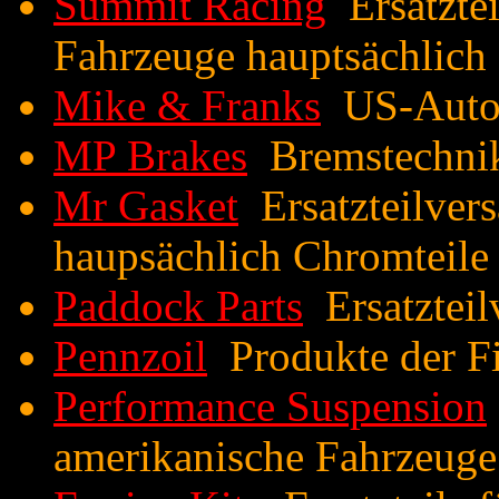
Summit Racing
Ersatztei
Fahrzeuge hauptsächlich
Mike & Franks
US-Auto
MP Brakes
Bremstechni
Mr Gasket
Ersatzteilver
haupsächlich Chromteile
Paddock Parts
Ersatzteil
Pennzoil
Produkte der F
Performance Suspension
amerikanische Fahrzeuge