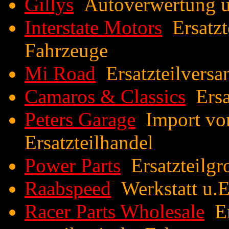
Gillys
Autoverwertung un
Interstate Motors
Ersatzt
Fahrzeuge
Mi Road
Ersatzteilversa
Camaros & Classics
Ersat
Peters Garage
Import von
Ersatzteilhandel
Power Parts
Ersatzteilgr
Raabspeed
Werkstatt u.E
Racer Parts Wholesale
Er